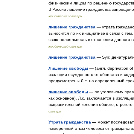
физическим лицом по решению государстве
В России лишение гражданства запрещен
юридический словарь
лишение гражданства
— утрата гражданс
выносится по их инициативе в связи с те
свою нелояльность в отношении данного 
юридический словарь
лишение гражданства
— Syn: денатура
Лишение свободы
— (англ. deprivation o
изоляции осужденного от общества и соде
предусмотрены Л.с. на определенный сро
лишение свободы
— по уголовному праву
как основное). Л.с. заключается в изоляц
исправительной колонии общего, строгог
словарь
Утрата гражданства
— может последовать
намеренный отказ человека от гражданств