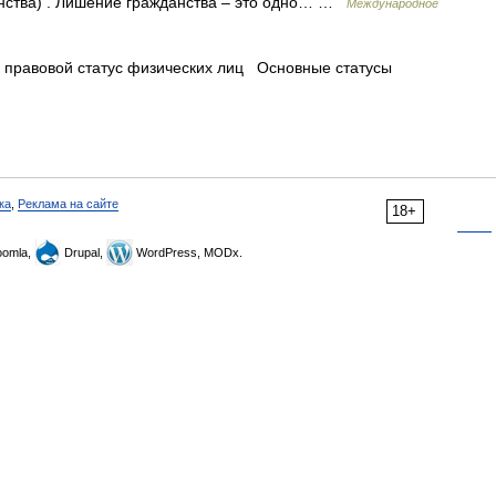
анства) . Лишение гражданства – это одно… …
Международное
 правовой статус физических лиц Основные статусы
ка
,
Реклама на сайте
18+
omla,
Drupal,
WordPress, MODx.