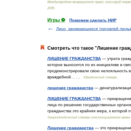
Международное
миграционное
право:
глоссарий
терм
2005
.
Игры ⚽
Поможем сделать НИР
Лицо, занимающееся торговлей людь
Смотреть что такое "Лишение граж
ЛИШЕНИЕ ГРАЖДАНСТВА
— утрата гражд
которое выносится по их инициативе в свя
продемонстрировали свою нелояльность в 
враждебной… …
Юридический словарь
лишение гражданства
— денатурализаци
ЛИШЕНИЕ ГРАЖДАНСТВА
— прекращение 
лица по решению государственных органов
гражданства это крайняя мера, к которой 
Энциклопедический словарь конституционного права
Лишение гражданства
— это прекращение