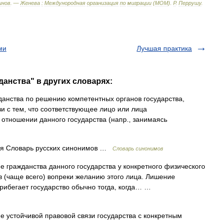
инов
. —
Женева
:
Междунородная
организация
по
миграции
(
МОМ
)
.
Р
.
Перрушу
.
ми
Лучшая практика
данства" в других словарях:
анства по решению компетентных органов государства,
зи с тем, что соответствующее лицо или лица
отношении данного государства (напр., занимаясь
я Словарь русских синонимов …
Словарь синонимов
гражданства данного государства у конкретного физического
 (чаще всего) вопреки желанию этого лица. Лишение
прибегает государство обычно тогда, когда… …
 устойчивой правовой связи государства с конкретным