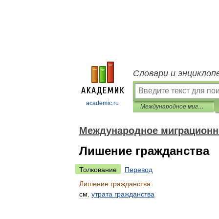
Словари и энциклоп
academic.ru
Международное миграционное право: глоссарий терминов
Международное миграционно
Лишение гражданства
Толкование
Перевод
Лишение
гражданства
см
.
утрата
гражданства