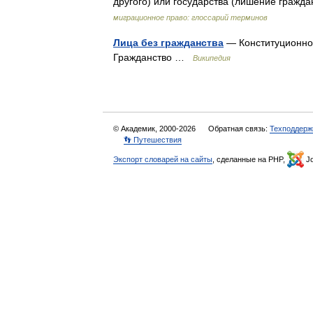
другого) или государства (лишение гражд
миграционное право: глоссарий терминов
Лица без гражданства
— Конституционно
Гражданство …
Википедия
© Академик, 2000-2026
Обратная связь:
Техподдерж
👣 Путешествия
Экспорт словарей на сайты
, сделанные на PHP,
Jo