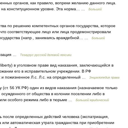
нных органов, как правило, вопреки желанию данного лица.
о на конституционном уровне. Эта норма… …
Большой
тва по решению компетентных органов государства, которое
м, что соответствующее лицо или лица продемонстрировали
государства (напр., занимаясь враждебной… …
Большой
лизация …
Тезаурус русской деловой лексики
f liberty) в уголовном праве вид наказания, заключающийся в
ржании его в исправительном учреждении. В РФ
к и пожизненное Л.с. Л.с. на определенный …
Энциклопедия права
 (ст. 56 УК РФ) один из видов наказания (назначаемое только
ии осужденного от общества в колонии поселении либо в
о или особого режима либо в тюрьме …
Большой юридический
 после определенных действий человека (экспатриация,
а или автоматическая утрата гражданства при приобретении