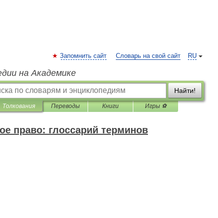
Запомнить сайт
Словарь на свой сайт
RU
едии на Академике
Найти!
Толкования
Переводы
Книги
Игры ⚽
е право: глоссарий терминов